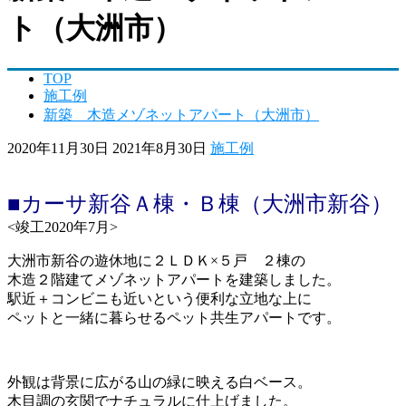
ト（大洲市）
TOP
施工例
新築 木造メゾネットアパート（大洲市）
2020年11月30日
2021年8月30日
施工例
■カーサ新谷Ａ棟・Ｂ棟（大洲市新谷）
<竣工2020年7月>
大洲市新谷の遊休地に２ＬＤＫ×５戸 ２棟の
木造２階建てメゾネットアパートを建築しました。
駅近＋コンビニも近いという便利な立地な上に
ペットと一緒に暮らせるペット共生アパートです。
外観は背景に広がる山の緑に映える白ベース。
木目調の玄関でナチュラルに仕上げました。