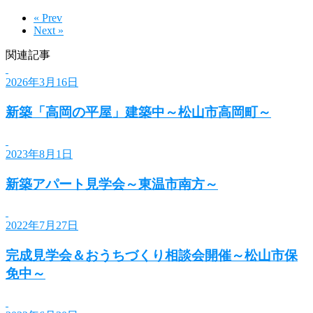
« Prev
Next »
関連記事
2026年3月16日
新築「高岡の平屋」建築中～松山市高岡町～
2023年8月1日
新築アパート見学会～東温市南方～
2022年7月27日
完成見学会＆おうちづくり相談会開催～松山市保
免中～