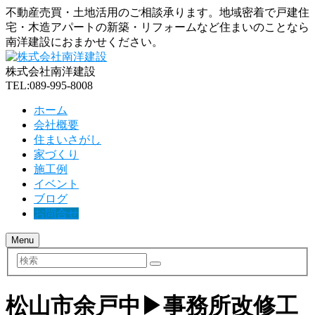
不動産売買・土地活用のご相談承ります。地域密着で戸建住
宅・木造アパートの新築・リフォームなど住まいのことなら
南洋建設におまかせください。
株式会社南洋建設
TEL:089-995-8008
ホーム
会社概要
住まいさがし
家づくり
施工例
イベント
ブログ
お問合せ
Menu
検
索
松山市余戸中▶事務所改修工