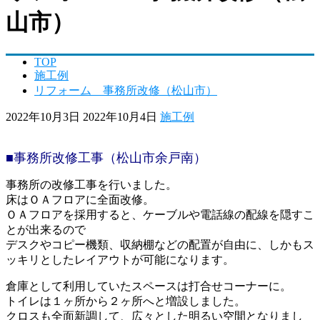
山市）
TOP
施工例
リフォーム 事務所改修（松山市）
2022年10月3日
2022年10月4日
施工例
■事務所改修工事（松山市余戸南）
事務所の改修工事を行いました。
床はＯＡフロアに全面改修。
ＯＡフロアを採用すると、ケーブルや電話線の配線を隠すこ
とが出来るので
デスクやコピー機類、収納棚などの配置が自由に、しかもス
ッキリとしたレイアウトが可能になります。
倉庫として利用していたスペースは打合せコーナーに。
トイレは１ヶ所から２ヶ所へと増設しました。
クロスも全面新調して、広々とした明るい空間となりまし