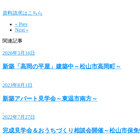
資料請求はこちら
« Prev
Next »
関連記事
2026年3月16日
新築「高岡の平屋」建築中～松山市高岡町～
2023年8月1日
新築アパート見学会～東温市南方～
2022年7月27日
完成見学会＆おうちづくり相談会開催～松山市保免