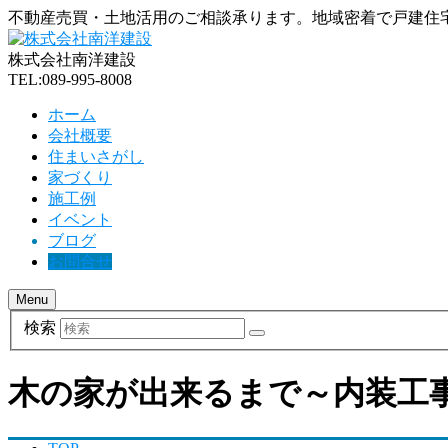
不動産売買・土地活用のご相談承ります。地域密着で戸建住
株式会社南洋建設
TEL:089-995-8008
ホーム
会社概要
住まいさがし
家づくり
施工例
イベント
ブログ
お問合せ
Menu
検索
木の家が出来るまで～内装工